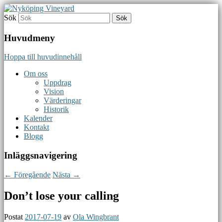
Sök
MED VARANDRA – FÖR ANDRA – TILL
Nyköping Vineyard
GUD
Huvudmeny
Hoppa till huvudinnehåll
Om oss
Uppdrag
Vision
Värderingar
Historik
Kalender
Kontakt
Blogg
Inläggsnavigering
←
Föregående
Nästa
→
Don’t lose your calling
Postat
2017-07-19
av
Ola Wingbrant