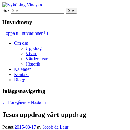
Sök
MED VARANDRA – FÖR ANDRA – TILL
Nyköping Vineyard
GUD
Huvudmeny
Hoppa till huvudinnehåll
Om oss
Uppdrag
Vision
Värderingar
Historik
Kalender
Kontakt
Blogg
Inläggsnavigering
←
Föregående
Nästa
→
Jesus uppdrag vårt uppdrag
Postat
2015-03-17
av
Jacob de Leur