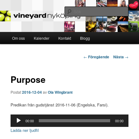
MED VARANDRA – FÖR ANDRA – TILL GUD
Sök
Nyköping Vineyard
Huvudmeny
Om oss
Kalender
Kontakt
Blogg
Hoppa
till
Inläggsnavigering
←
Föregående
Nästa
→
huvudinnehåll
Purpose
Postat
2016-12-04
av
Ola Wingbrant
Predikan från gudstjänst 2016-11-06 (Engelska, Farsi).
Ljudspelare
00:00
00:00
Ladda ner ljudfil