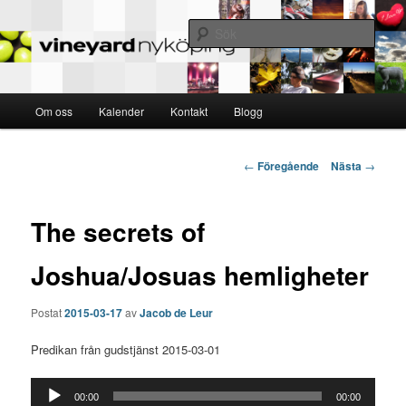
MED VARANDRA – FÖR ANDRA – TILL GUD
Sök
Nyköping Vineyard
Huvudmeny
Om oss
Kalender
Kontakt
Blogg
Hoppa
till
Inläggsnavigering
←
Föregående
Nästa
→
huvudinnehåll
The secrets of
Joshua/Josuas hemligheter
Postat
2015-03-17
av
Jacob de Leur
Predikan från gudstjänst 2015-03-01
Ljudspelare
00:00
00:00