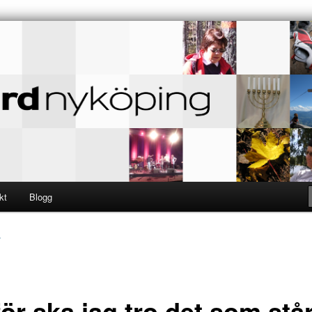
 – TILL GUD
eyard
kt
Blogg
r
ör ska jag tro det som står