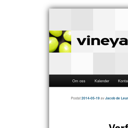
MED VARANDRA – FÖR ANDRA
Nyköping Vin
Huvudmeny
Om oss
Kalender
Konta
Hoppa
till
Postat
2014-05-19
av
Jacob de Leu
huvudinnehåll
Varf