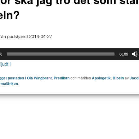
eln?
rån gudstjänst 2014-04-27
e
00
00:00
judfil
ägget postades i
Ola Wingbrant
,
Predikan
och märktes
Apologetik
,
Bibeln
av
Jaco
rmalänken
.