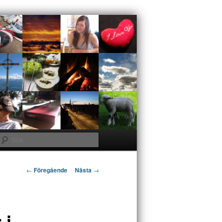
Sök
Inläggsnavigering
←
Föregående
Nästa
→
 i