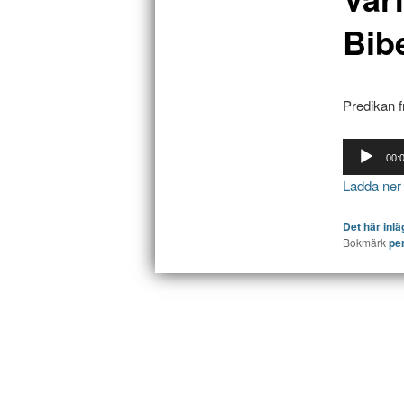
Bib
Predikan f
Ljudspelar
00:
Ladda ner l
Det här inl
Bokmärk
pe