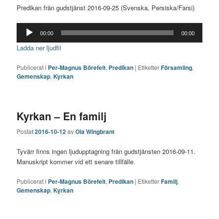
Predikan från gudstjänst 2016-09-25 (Svenska, Persiska/Farsi)
Ljudspelare
00:00
00:00
Ladda ner ljudfil
Publicerat i
Per-Magnus Börefelt
,
Predikan
|
Etiketter
Församling
,
Gemenskap
,
Kyrkan
Kyrkan – En familj
Postat
2016-10-12
av
Ola Wingbrant
Tyvärr finns ingen ljudupptagning från gudstjänsten 2016-09-11.
Manuskript kommer vid ett senare tillfälle.
Publicerat i
Per-Magnus Börefelt
,
Predikan
|
Etiketter
Familj
,
Gemenskap
,
Kyrkan