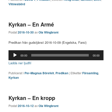
Vittnesbörd
Kyrkan – En Armé
Postat
2016-10-30
av
Ola Wingbrant
Predikan från gudstjänst 2016-10-09 (Engelska, Farsi)
Ljudspelare
00:00
00:00
Ladda ner ljudfil
Publicerat i
Per-Magnus Börefelt
,
Predikan
|
Etiketter
Församling
,
Kyrkan
Kyrkan – En kropp
Postat
2016-10-12
av
Ola Wingbrant