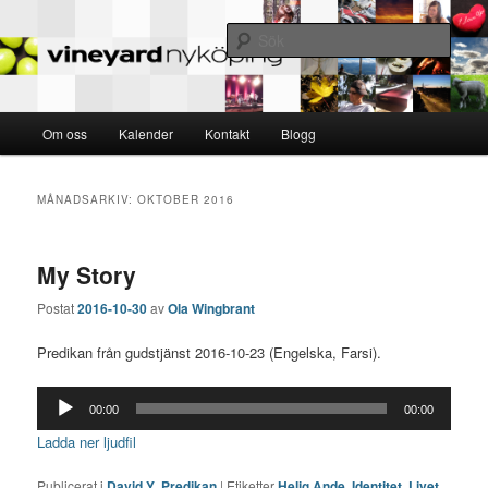
MED VARANDRA – FÖR ANDRA – TILL GUD
Sök
Nyköping Vineyard
Huvudmeny
Om oss
Kalender
Kontakt
Blogg
Hoppa
Hoppa
till
till
MÅNADSARKIV:
OKTOBER 2016
huvudinnehåll
sekundärt
My Story
innehåll
Postat
2016-10-30
av
Ola Wingbrant
Predikan från gudstjänst 2016-10-23 (Engelska, Farsi).
Ljudspelare
00:00
00:00
Ladda ner ljudfil
Publicerat i
David Y
,
Predikan
|
Etiketter
Helig Ande
,
Identitet
,
Livet
,