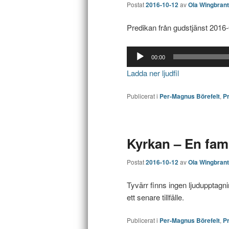
Postat
2016-10-12
av
Ola Wingbrant
Predikan från gudstjänst 2016
Ljudspelare
00:00
Ladda ner ljudfil
Publicerat i
Per-Magnus Börefelt
,
P
Kyrkan – En fami
Postat
2016-10-12
av
Ola Wingbrant
Tyvärr finns ingen ljudupptag
ett senare tillfälle.
Publicerat i
Per-Magnus Börefelt
,
P