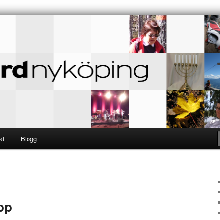
 – TILL GUD
eyard
kt
Blogg
pp