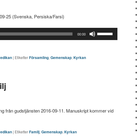
-09-25 (Svenska, Persiska/Farsi)
Använd
00:00
upp/ner-
piltangenterna
för
redikan
|
Etiketter
Församling
,
Gemenskap
,
Kyrkan
att
höja
eller
sänka
lj
volymen.
ning från gudstjänsten 2016-09-11. Manuskript kommer vid
redikan
|
Etiketter
Familj
,
Gemenskap
,
Kyrkan