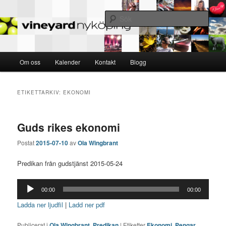
MED VARANDRA – FÖR ANDRA – TILL GUD
Sök
Nyköping Vineyard
Huvudmeny
Om oss
Kalender
Kontakt
Blogg
Hoppa
Hoppa
till
till
ETIKETTARKIV:
EKONOMI
huvudinnehåll
sekundärt
Guds rikes ekonomi
innehåll
Postat
2015-07-10
av
Ola Wingbrant
Predikan från gudstjänst 2015-05-24
Ljudspelare
00:00
00:00
Ladda ner ljudfil
|
Ladd ner pdf
Publicerat i
Ola Wingbrant
,
Predikan
|
Etiketter
Ekonomi
,
Pengar